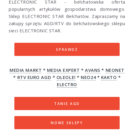
ELECTRONIC STAR - bełchatowska oferta
popularnych artykułów gospodarstwa domowego.
Sklep ELECTRONIC STAR Bełchatów. Zapraszamy na
zakupy sprzętu AGD/RTV do bełchatowskiego sklepu
sieci ELECTRONIC STAR.
SPRAWDŹ
MEDIA MARKT
*
MEDIA EXPERT
*
AVANS
*
NEONET
*
RTV EURO AGD
*
OLEOLE!
*
NEO24
*
KAKTO
*
ELECTRO
TANIE AGD
NOWE SKLEPY